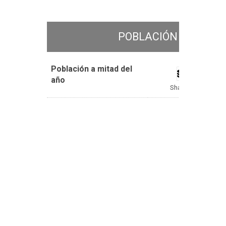
Acerca de
Escuelas - DIF
POBLACIÓN A MITAD
Clima
Población a mitad del
año
Tablero de indicadores de clima
Shapefile
Descargas
Alimentación
Acceso desigual a los alimentos
Cantidad y calidad del consumo de
alimentos
Descarga de diagnósticos